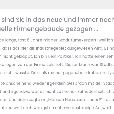
 sind Sie in das neue und immer noc
elle Firmengebäude gezogen ...
be lange, fast 8 Jahre mit der Stadt rumexerziert, weil ich
, dass das hier als Industriegebiet ausgewiesen wird. Es h
 nicht geklappt. Ich bin kein Politiker. Ich hatte einen seh
Kollegen von der Firma Jakstett. Dieser Mann war Stadtra
er nicht wusste. Der saß mir nur gegenüber drüben im Lyss
tte anscheinend wieder irgendein Gespräch mit der Stad
t und irgendwie war es nicht zu meiner Zufriedenheit, ich 
auer. Und dann sagte er „Mensch Haas, biste sauer?“ Ja sa
 Jahren warte ich wenigsten auf eine anständige Antwort. 