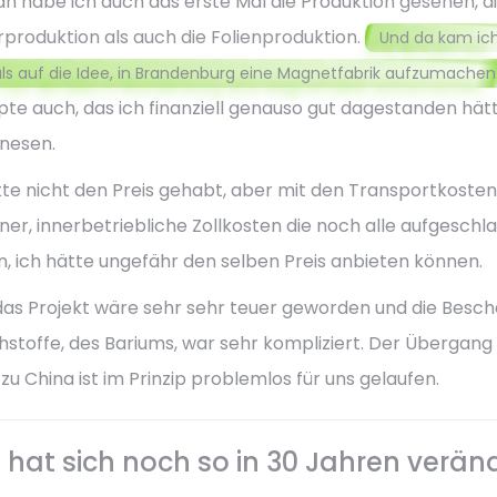
an habe ich auch das erste Mal die Produktion gesehen, d
produktion als auch die Folienproduktion.
Und da kam ic
s auf die Idee, in Brandenburg eine Magnetfabrik aufzumachen
te auch, das ich finanziell genauso gut dagestanden hätt
inesen.
tte nicht den Preis gehabt, aber mit den Transportkosten
ner, innerbetriebliche Zollkosten die noch alle aufgeschl
, ich hätte ungefähr den selben Preis anbieten können.
as Projekt wäre sehr sehr teuer geworden und die Besch
hstoffe, des Bariums, war sehr kompliziert. Der Übergang
zu China ist im Prinzip problemlos für uns gelaufen.
hat sich noch so in 30 Jahren verän