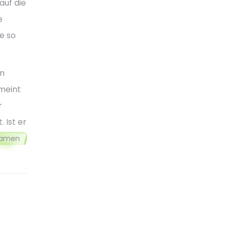
auf die
e
e so
en
meint
r
 Ist er
kamen