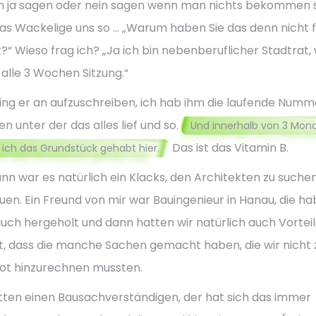
 ja sagen oder nein sagen wenn man nichts bekommen so
as Wackelige uns so ... „Warum haben Sie das denn nicht 
?“ Wieso frag ich? „Ja ich bin nebenberuflicher Stadtrat, 
alle 3 Wochen Sitzung.“
ing er an aufzuschreiben, ich hab ihm die laufende Numm
n unter der das alles lief und so.
Und innerhalb von 3 Mon
Das ist das Vitamin B.
 ich das Grundstück gehabt hier.
nn war es natürlich ein Klacks, den Architekten zu suche
uen. Ein Freund von mir war Bauingenieur in Hanau, die ha
uch hergeholt und dann hatten wir natürlich auch Vortei
, dass die manche Sachen gemacht haben, die wir nicht
t hinzurechnen mussten.
tten einen Bausachverständigen, der hat sich das immer