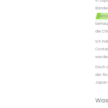
In Jap
Bänder
damal
behaup
die Ch
Ich hä
Contai
werden
Doch d
der Ro
Japan 
Was 