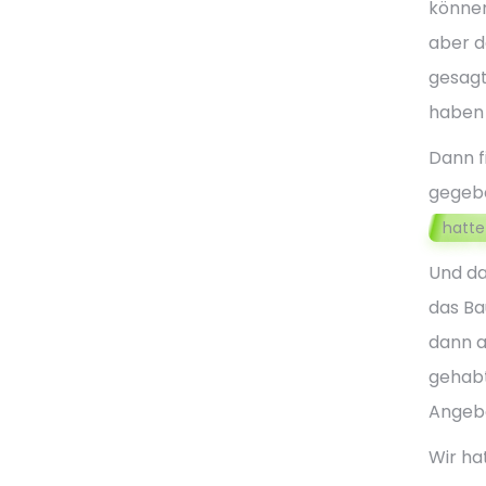
können
aber d
gesagt
haben 
Dann f
gegebe
hatte
Und da
das Ba
dann a
gehabt
Angebo
Wir ha