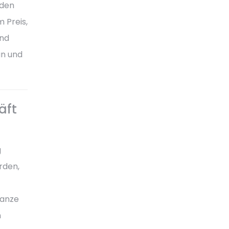
rden
 Preis,
und
an und
äft
g
rden,
Ganze
n