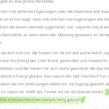
gab es drei große Hersteller.
tten mal Lieferverzögerungen oder die Maschine war kapu
n so schön sagt. Aber mit solchen Verzögerungen wie he
tten die einem niemals zugemutet. Der Japaner hat ja ei
 Mentalität, er wäre dann der Meinung gewesen, er verlie
t.
 sie sich mal vor, die haben mir als ich das erste Mal in J
a war kurzfristig der Chef krank geworden und musste im
 bleiben und die haben mir zich Leute geschickt die das be
damit ich es ja glaube. Also was in der Zeit machen? Für d
aben die mir einen jungen Mann zur Verfügung gestellt d
rch Japan ist. Weiß der Teufel, wo wir da überall waren.
 hier in Deutschland kein Mensch fertig gebracht.