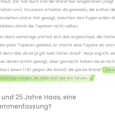
haut. Der hat auch mal die Wand hier eingetreten (zeigt 
eben uns). Da waren Arbeiter da gewesen, die sollten di
inziehen und er hat gesagt, zwischen den Fugen sollen di
 kleben, damit die Tapeten nicht reißen.
m dann samstags und hat sich das angeschaut, die hatt
ein paar Tapeten geklebt, er macht eine Tapete ab und 
t denn das, da ist ja gar kein Gitter drauf“. Na ja sag ich, wi
es denen schon gesagt, aber gemacht haben sie es nicht.
mitiert einen Tritt gegen die Wand) die ganze Wand!
Die 
montags morgen, der liebe Gott war am Tanzen, ja.
 und 25 Jahre Haas, eine
ammenfassung?